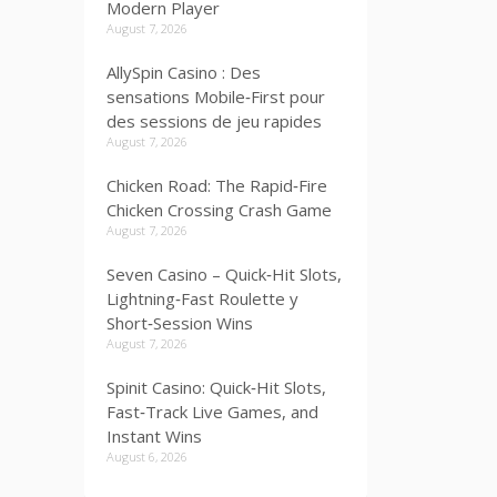
Modern Player
August 7, 2026
AllySpin Casino : Des
sensations Mobile‑First pour
des sessions de jeu rapides
August 7, 2026
Chicken Road: The Rapid‑Fire
Chicken Crossing Crash Game
August 7, 2026
Seven Casino – Quick‑Hit Slots,
Lightning‑Fast Roulette y
Short‑Session Wins
August 7, 2026
Spinit Casino: Quick‑Hit Slots,
Fast‑Track Live Games, and
Instant Wins
August 6, 2026