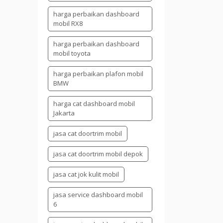
harga perbaikan dashboard
mobil RX8
harga perbaikan dashboard
mobil toyota
harga perbaikan plafon mobil
BMW
harga cat dashboard mobil
Jakarta
jasa cat doortrim mobil
jasa cat doortrim mobil depok
jasa cat jok kulit mobil
jasa service dashboard mobil
6