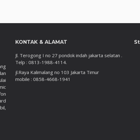
KONTAK & ALAMAT
St
Jl. Terogong I no 27 pondok indah jakarta selatan .
Telp : 0813-1988-4114.
ang
jl.Raya Kalimalang no 103 Jakarta Timur
an
mobile : 0858-4668-1941
lai
mic
fon
ard
il,