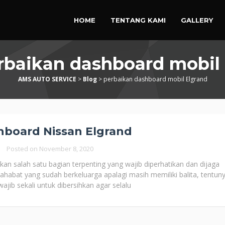
HOME
TENTANG KAMI
GALLERY
rbaikan dashboard mobil
AMS AUTO SERVICE
>
Blog
>
perbaikan dashboard mobil Elgrand
hboard Nissan Elgrand
Posted on
November 8, 2020
kan salah satu bagian terpenting yang wajib diperhatikan dan dijaga
ahabat yang sudah berkeluarga apalagi masih memiliki balita, tentun
wajib sekali untuk dibersihkan agar selalu