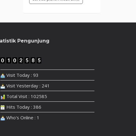
atistik Pengunjung
Visit Today : 93
Visit Yesterday : 241
Total Visit : 102585
Hits Today : 386
Who's Online : 1