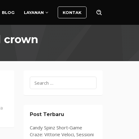
BLOG
LAYANAN
KONTAK
l crown
Search
for:
ya
Post Terbaru
Candy Spinz Short‑Game
Craze: Vittorie Veloci, Sessioni