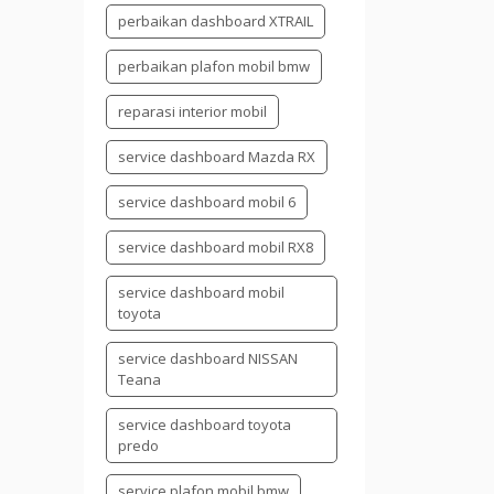
perbaikan dashboard XTRAIL
perbaikan plafon mobil bmw
reparasi interior mobil
service dashboard Mazda RX
service dashboard mobil 6
service dashboard mobil RX8
service dashboard mobil
toyota
service dashboard NISSAN
Teana
service dashboard toyota
predo
service plafon mobil bmw