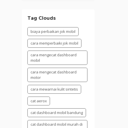
Tag Clouds
biaya perbaikan jok mobil
cara memperbaiki jok mobil
cara mengecat dashboard
mobil
cara mengecat dashboard
motor
cara mewarnai kulit sintetis
cat aerox
cat dashboard mobil bandung
cat dashboard mobil murah di